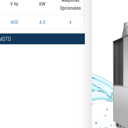
V Hz
KW
Opcionales
400
4,0
4
EMOTO