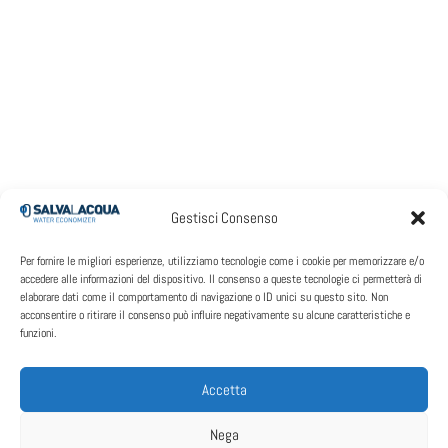
Gestisci Consenso
Per fornire le migliori esperienze, utilizziamo tecnologie come i cookie per memorizzare e/o
accedere alle informazioni del dispositivo. Il consenso a queste tecnologie ci permetterà di
elaborare dati come il comportamento di navigazione o ID unici su questo sito. Non
acconsentire o ritirare il consenso può influire negativamente su alcune caratteristiche e
funzioni.

Accetta
Nega
SEDE CENTRAL