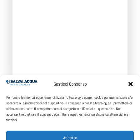
Gestisci Consenso
Per fornire le migliori esperienze, utilizziamo tecnologie come i cookie per memorizzare e/o
COMPAT 2
accedere alle informazioni del dispositivo. Il consenso a queste tecnologie ci permetterà di
elaborare dati come il comportamento di navigazione o ID unici su questo sito. Non
acconsentire o ritirare il consenso può influire negativamente su alcune caratteristiche e
funzioni.
V
Macchine
COMPAT 2
Mod.
L/H
KW
Accetta
Hz
Collegabili