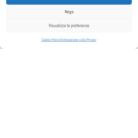
2000
Nega
400
Visualizza le preferenze
4,0
Cookie Policy
Dichiarazione sulla Privacy
4
OPTIONAL – BYPASS REMOTO
MISURE