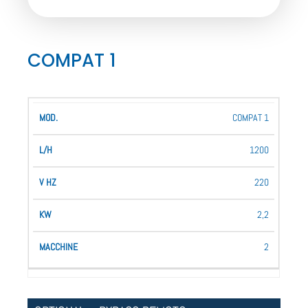
COMPAT 1
V
Macchine
COMPAT 1
Mod.
L/H
KW
Hz
Collegabili
1200
220
2,2
2