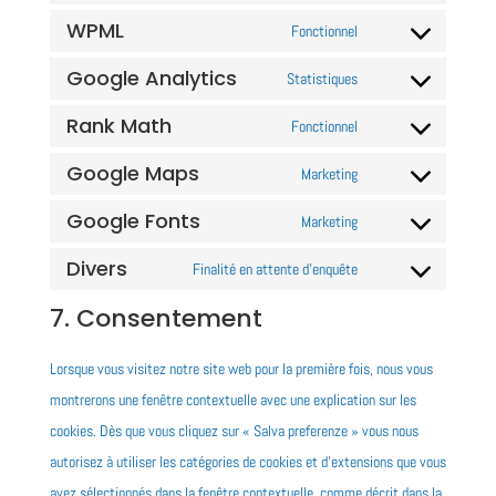
WPML
to
Fonctionnel
Consent
service
Google Analytics
to
Statistiques
complianz
Consent
service
Rank Math
to
Fonctionnel
wpml
Consent
service
Google Maps
to
Marketing
google-
Consent
service
Google Fonts
analytics
to
Marketing
rank-
Consent
service
Divers
math
to
Finalité en attente d’enquête
google-
Consent
service
7. Consentement
maps
to
google-
service
fonts
Lorsque vous visitez notre site web pour la première fois, nous vous
divers
montrerons une fenêtre contextuelle avec une explication sur les
cookies. Dès que vous cliquez sur « Salva preferenze » vous nous
autorisez à utiliser les catégories de cookies et d’extensions que vous
avez sélectionnés dans la fenêtre contextuelle, comme décrit dans la